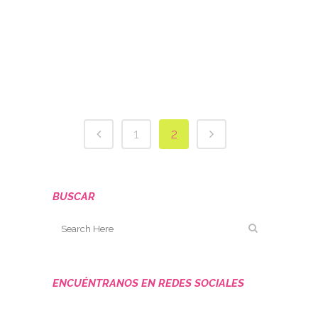
podemos disfrutar del
primer programa de este
año....
27 julio, 2015
/
0 Comments
1
2
BUSCAR
ENCUÉNTRANOS EN REDES SOCIALES