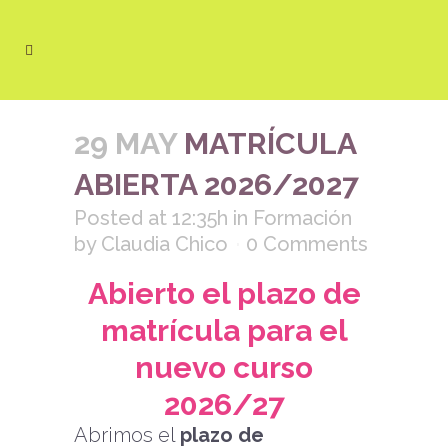
29 MAY
MATRÍCULA
ABIERTA 2026/2027
Posted at 12:35h
in
Formación
by
Claudia Chico
0 Comments
Abierto el plazo de
matrícula para el
nuevo curso
2026/27
Abrimos el
plazo de