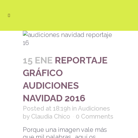
15 ENE
REPORTAJE
GRÁFICO
AUDICIONES
NAVIDAD 2016
Posted at 18:19h
in
Audiciones
by
Claudia Chico
0 Comments
Porque una imagen vale más
que mil palabras… aquí os