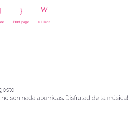
are
Print page
0
Likes
agosto
 no son nada aburridas. Disfrutad de la música!