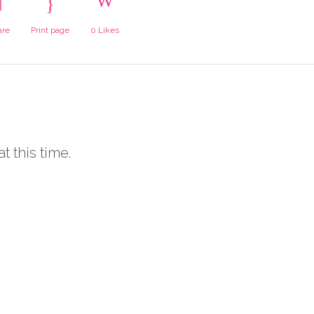
are
Print page
0
Likes
t this time.
s
re
S
e