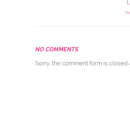
Sh
NO COMMENTS
Sorry, the comment form is closed a
Encuéntranos en Redes Sociale
¿Quieres saber un poco más sob
nosotros? Búscanos en nuestras
redes sociales y estate al tanto d
todas nuestras novedades.