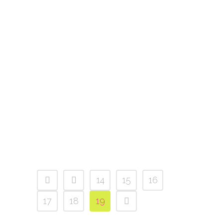
RIQUELME, ESPECIALIDAD
DE CLARINETE
Estamos preparando las III
Jornadas de Clases
Magistrales DaCapo para la
especialidad de Clarinete
que se desarrollarán en
nuestras instalaciones...
18 marzo, 2014
/
0
Comments
14
15
16
17
18
19