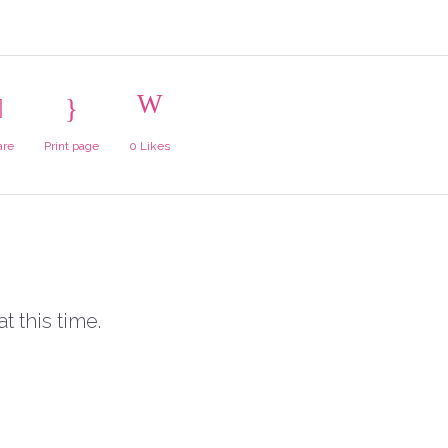
are
Print page
0
Likes
t this time.