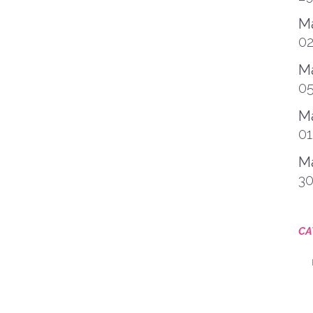
PRIMER DÍA DE AUDICIONES FIN
Ma
DE CURSO 13-14 EN DACAPO
0
Esta tarde hemos tenido la
Ma
primera sesión de las Audiciones
de la Escuela de Música de
0
DaCapo. Tenemos que decir...
Ma
24 junio, 2014
/
0 Comments
0
Ma
3
CAMPUS DE VERANO 2014
CA
El Centro de Formación DaCapo
Ca
lanza su “II Campus de Verano”
tras doce años de experiencia en
la organización de...