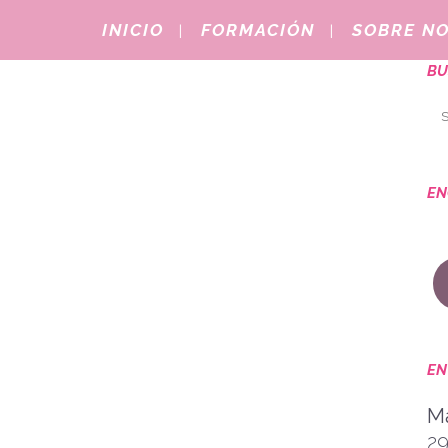
INICIO
FORMACIÓN
SOBRE N
BU
CAMPUS URBANO DACAPO 2016
Os presentamos una propuesta:
EN
el Campus Urbano DaCapo, un
gran proyecto lúdico-formativo.
La MÚSICA y el INGLÉS son los
ejes transversales,
conjugándolos con...
25 mayo, 2016
/
0 Comments
EN
Ma
2