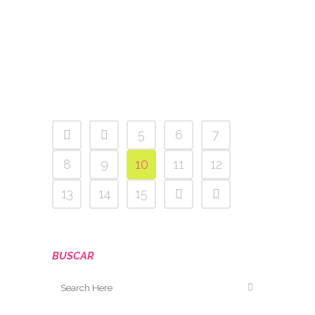
realizado el último programa
de Radio EVE 2015. Bueno,
en...
31 julio, 2015
/
0 Comments
5
6
7
8
9
10
11
12
13
14
15
BUSCAR